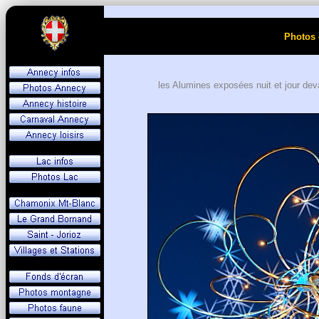
Photos 
les Alumines exposées nuit et jour dev