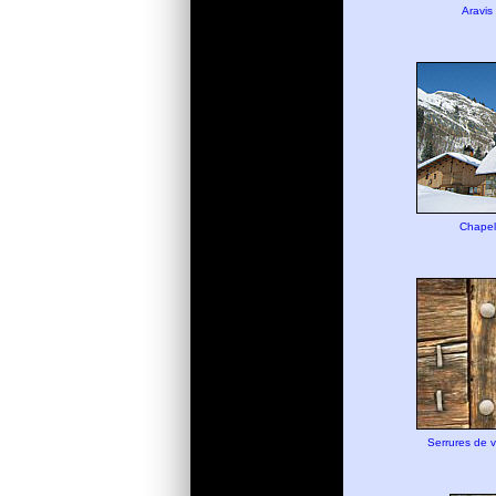
Aravis
Chapel
Serrures de v