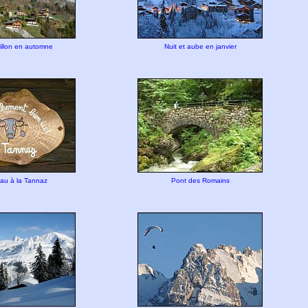
illon en automne
Nuit et aube en janvier
au à la Tannaz
Pont des Romains