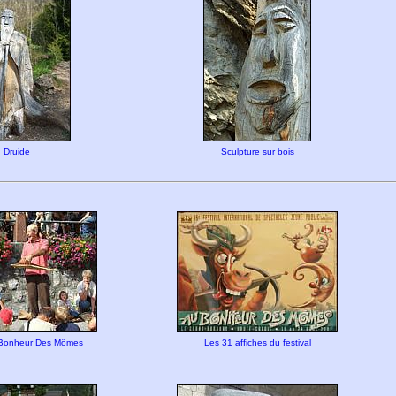
Druide
Sculpture sur bois
u Bonheur Des Mômes
Les 31 affiches du festival