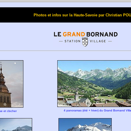
Photos et infos sur la Haute-Savoie par Christi
4 panoramas (été + hiver) du Grand Bornand Vill
se et clocher