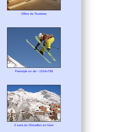
Office de Tourisme
-
Freestyle en ski
1024x768
3 vues du Chinaillon en hiver