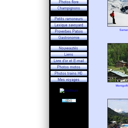
Samanc
Montgolfi