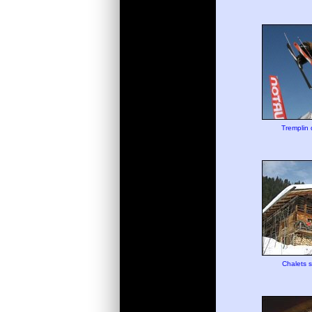
Tremplin 
Chalets 