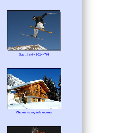
-
Saut à ski
1024x768
Chalets savoyards récents