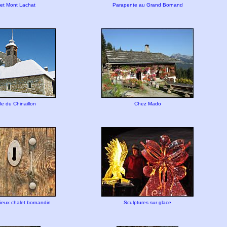
 et Mont Lachat
Parapente au Grand Bornand
le du Chinaillon
Chez Mado
ieux chalet bornandin
Sculptures sur glace