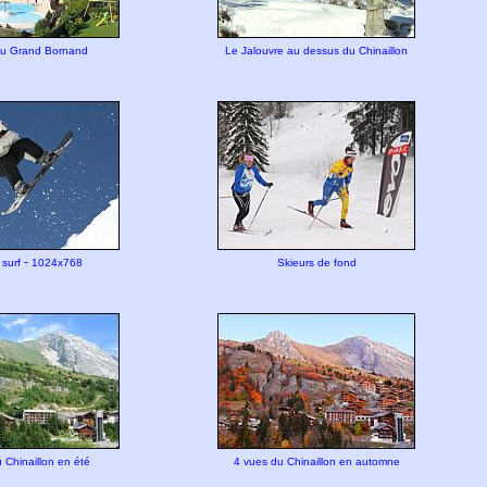
du Grand Bornand
Le Jalouvre au dessus du Chinaillon
-
surf
1024x768
Skieurs de fond
 Chinaillon en été
4 vues du Chinaillon en automne