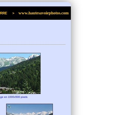
www.hautesavoiephotos.com
an POURRE >
age en 1000x500 pixels