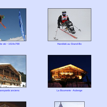
-
de ski
1024x768
Handiski au Grand-Bo
savoyards anciens
La Bournerie - Auberge