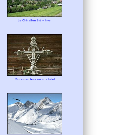
Le Chinaillon été + hiver
Crucifix en bois sur un chalet