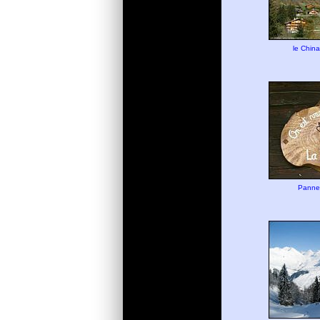
le China
Panne