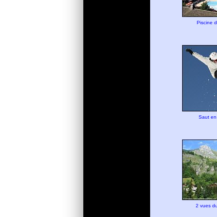
Piscine 
Saut en 
2 vues du