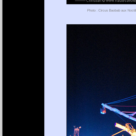
Photo : Circus Baobab aux Noctib