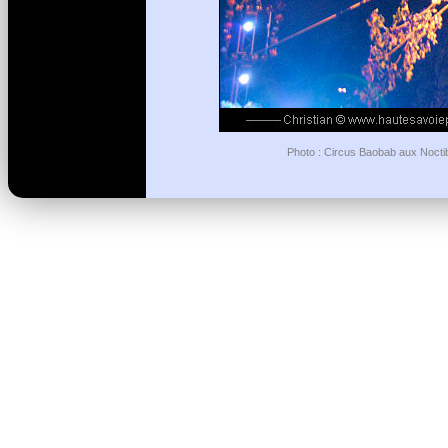
Photo : Circus Baobab aux Noctib