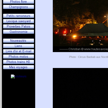
Photo : Circus Baobab aux Noctib