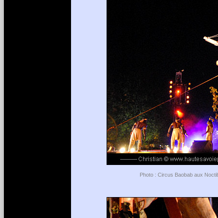
Photo : Circus Baobab aux Noctib