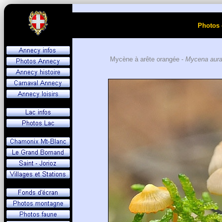
Photos 
Mycène à arête orangée -
Mycena aura