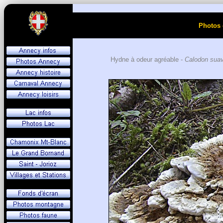
Photos 
Hydne à odeur agréable -
Calodon sua