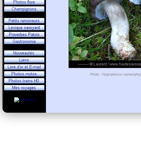
Photo : Hygrophorus camarophyllu