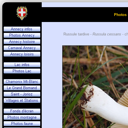
Photos 
Russule tardive -
Russula cessans
- c