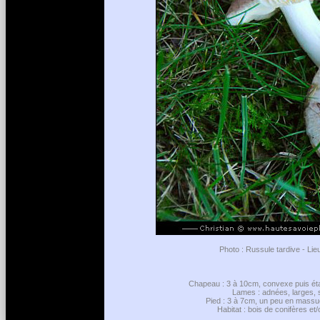
Photo : Russule tardive - Lie
Chapeau : 3 à 10cm, convexe puis étal
Lames : adnées, larges, s
Pied : 3 à 7cm, un peu en massue m
Habitat : bois de conifères e