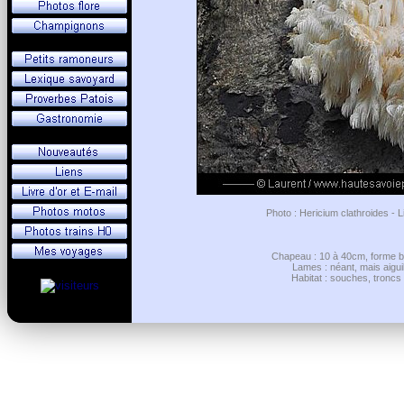
Photo : Hericium clathroides - 
Chapeau : 10 à 40cm, forme b
Lames : néant, mais aigu
Habitat : souches, troncs 