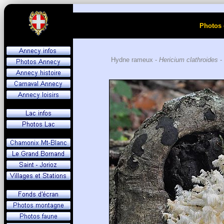
Photos 
Hydne rameux -
Hericium clathroides
-