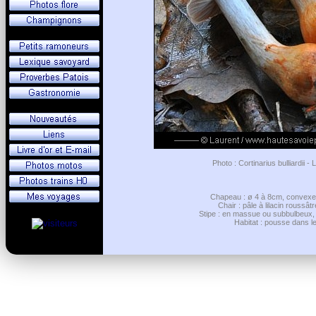
Photo : Cortinarius bulliardii 
Chapeau : ø 4 à 8cm, convexe, g
Chair : pâle à lilacin roussât
Stipe : en massue ou subbulbeux, à
Habitat : pousse dans le