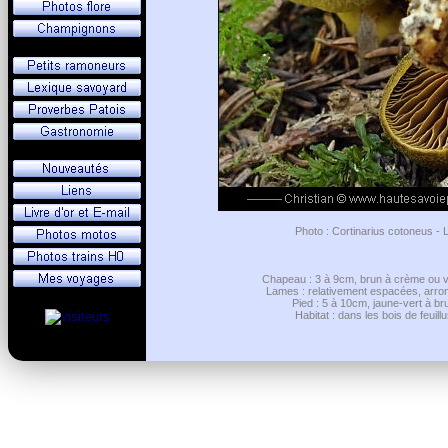
Photo : Cortinarius cotoneus - 
Chapeau : 3 à 9cm, brun à crème ou ver
Lames : relativement espacées, arrond
Pied : 5 à 10cm, jaune-vert à br
Habitat : dans les bois de feuil