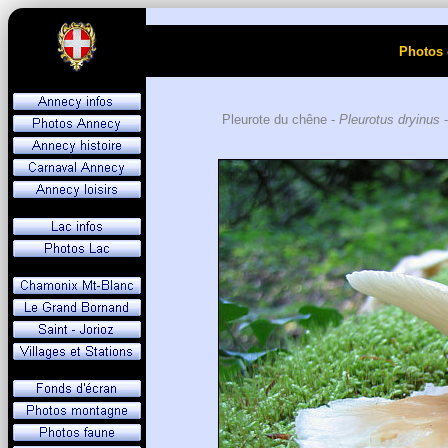
Photos 
Pleurote du chêne -
Pleurotus dryinus
-