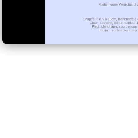
Photo : jeune Pleurotus dr
Chapeau : ø 5 à 15cm, blanchâtre à c
Chair : blanche, odeur humique f
Pied : blanchâtre, court et cou
Habitat : sur les blessures