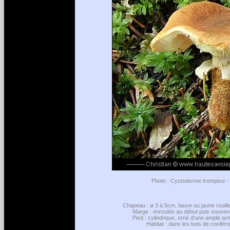
Photo : Cystoderme trompeur - L
Chapeau : ø 3 à 5cm, fauve ou jaune rouil
Marge : enroulée au début puis souvent
Pied : cylindrique, orné d'une ample a
Habitat : dans les bois de conifèr