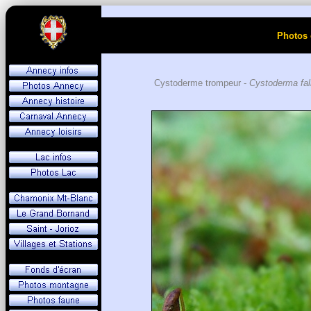
Photos 
Cystoderme trompeur -
Cystoderma fal