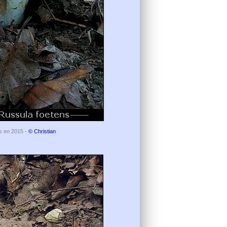
ls en 2015 -
© Christian