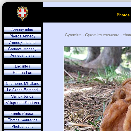
Photos 
Gyromitre -
Gyromitra esculenta
- cham