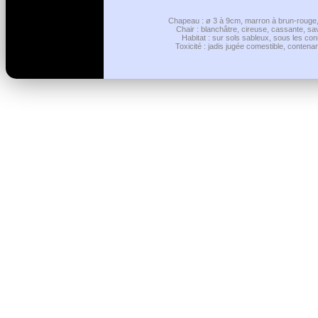
Chapeau : ø 3 à 9cm, marron à brun-rouge, e
Chair : blanchâtre, cireuse, cassante, sa
Habitat : sur sols sableux, sous les coni
Toxicité : jadis jugée comestible, contena