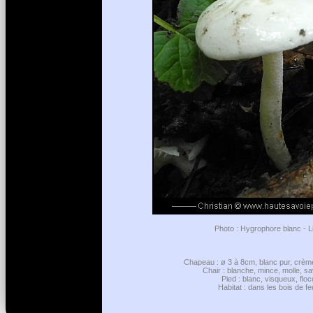
Photo : Hygrophore blanc - Li
Chapeau : ø 3 à 8cm, blanc pur, crèm
Chair : blanche, mince, molle, 
Pied : blanc, visqueux, flo
Habitat : dans les bois de f