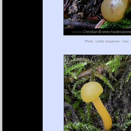
Photo : Léotie visqueuse - Lieu :