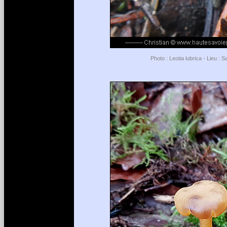
Photo : Leotia lubrica - Lieu :