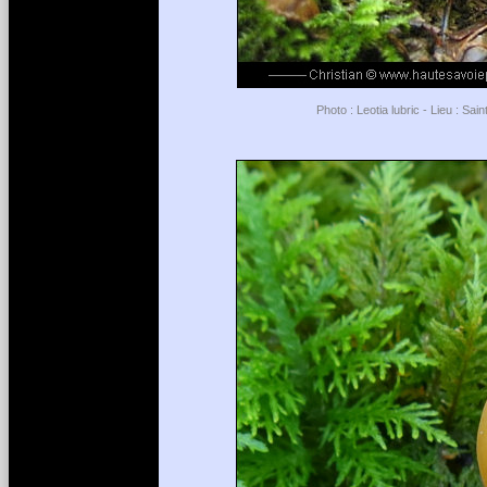
Photo : Leotia lubric - Lieu : Sa