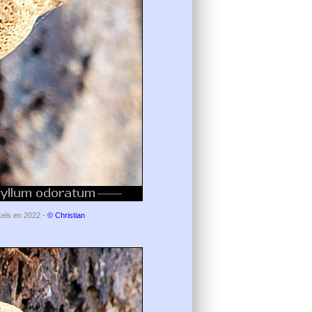
xels en 2022 -
© Christian