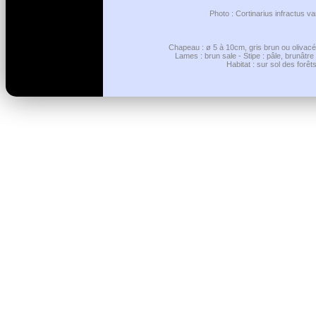
Photo : Cortinarius infractus va
Chapeau : ø 5 à 10cm, gris brun ou olivacé
Lames : brun sale - Stipe : pâle, brunâtr
Habitat : sur sol des forêt