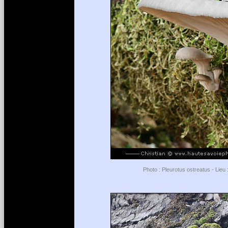
Photo : Pleurotus ostreatus - Lieu