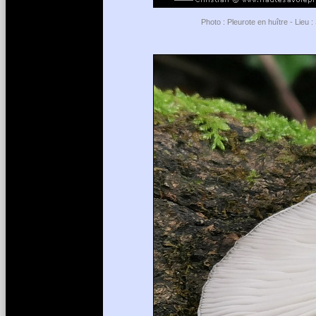
Photo : Pleurote en huître - Lieu 