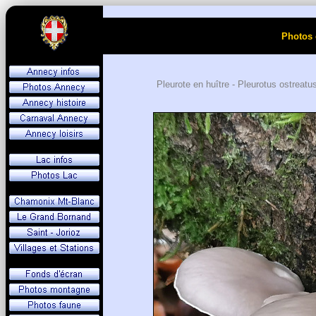
Photos 
Pleurote en huître - Pleurotus ostreat