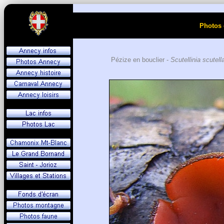
Photos 
Pézize en bouclier -
Scutellinia scutell