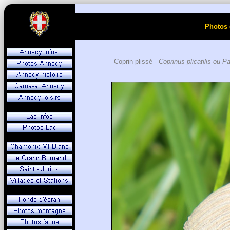
Photos 
Coprin plissé -
Coprinus plicatilis ou Pa