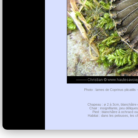
Photo : lames de Coprinus plicatilis
Chapeau : ø 2 à 3cm, blanchâtre et
Chair : insignifiante, peu déliqu
Pied : blanchâtre à ochracé ou 
Habitat : dans les pelouses, les c