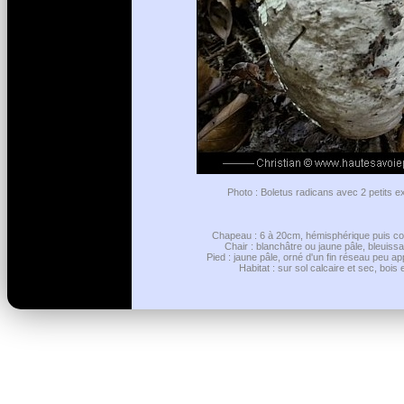
Photo : Boletus radicans avec 2 petits e
Chapeau : 6 à 20cm, hémisphérique puis conv
Chair : blanchâtre ou jaune pâle, bleuissa
Pied : jaune pâle, orné d'un fin réseau peu a
Habitat : sur sol calcaire et sec, bois e