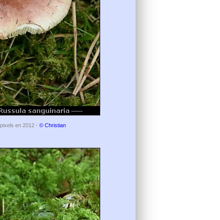
Mpixels en 2012 -
© Christian