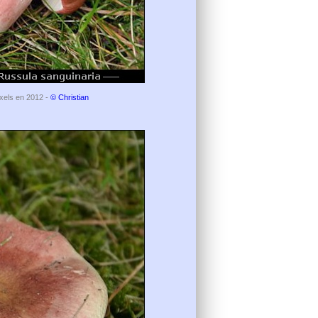
ixels en 2012 -
© Christian