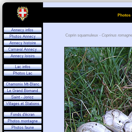
Photos 
Coprin squamuleux -
Coprinus romagn