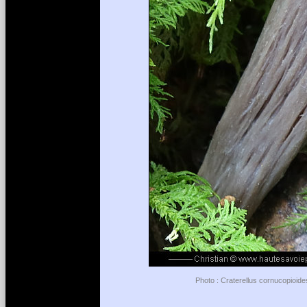
Photo : Craterellus cornucopioide