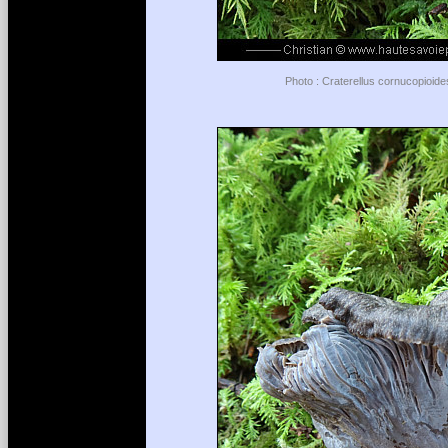
Photo : Craterellus cornucopioide