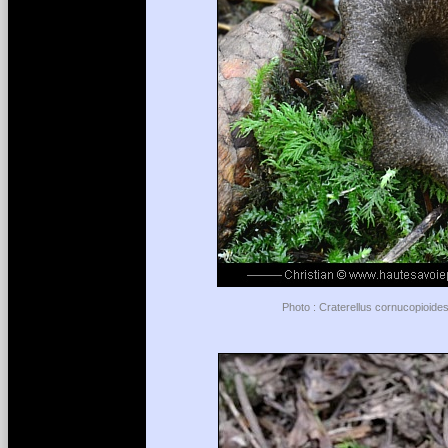
Photo : Craterellus cornucopioides