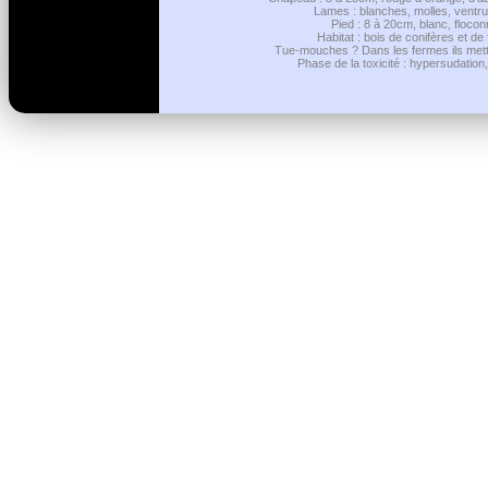
Lames : blanches, molles, ventrue
Pied : 8 à 20cm, blanc, floco
Habitat : bois de conifères et de
Tue-mouches ? Dans les fermes ils mettai
Phase de la toxicité : hypersudation,