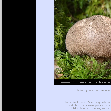
Photo : Lycoperdon umbrinum 
Réceptacle : ø 2 à 5cm, beige à brun o
Pied : base pédiculaire plissée - Glé
Habitat : bois de résineux, sous épic