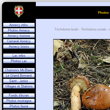
Photos 
Tricholome brulé -
Tricholoma ustale
- 