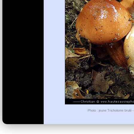
Photo : jeune Tricholome brulé -