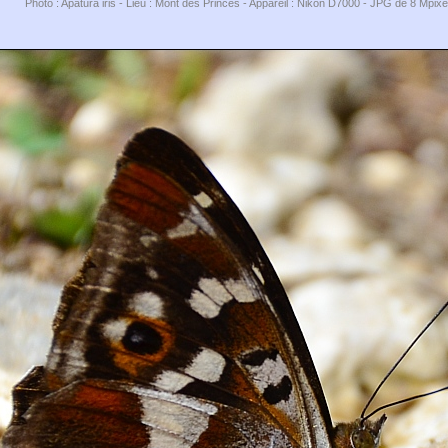
Photo : Apatura iris - Lieu : Mont des Princes - Appareil : Nikon D7000 - JPG de 8 Mpix