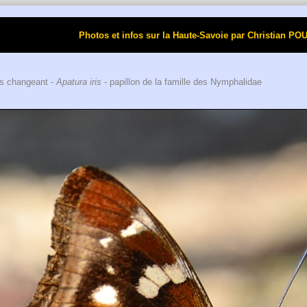
Photos et infos sur la Haute-Savoie par Christi
s changeant -
Apatura iris
- papillon de la famille des Nymphalidae