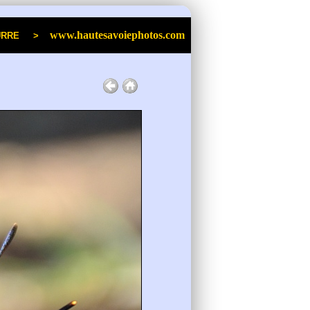
www.hautesavoiephotos.com
an POURRE >