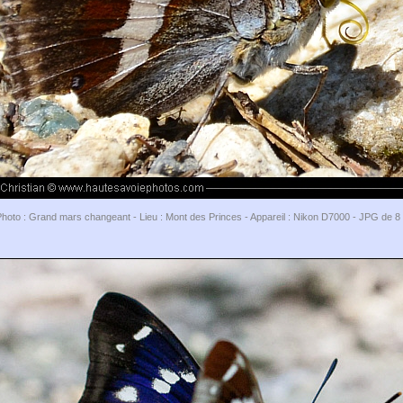
Photo : Grand mars changeant - Lieu : Mont des Princes - Appareil : Nikon D7000 - JPG de 8