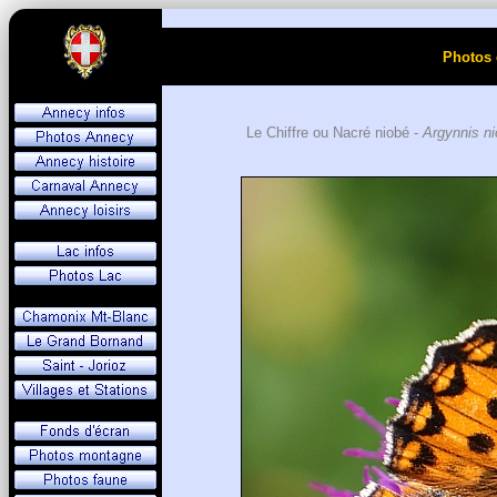
Photos 
Le Chiffre ou Nacré niobé -
Argynnis n