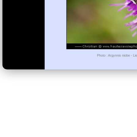
Photo : Argynnis niobe - L