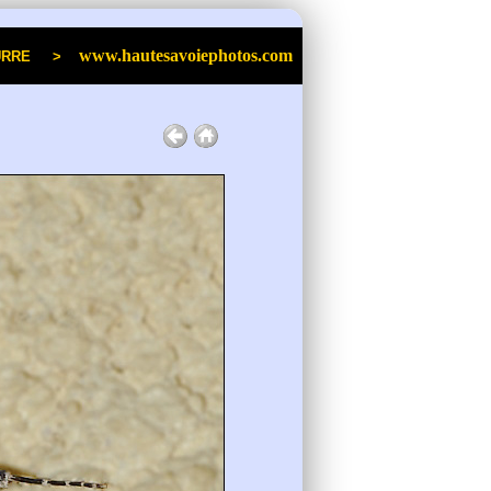
www.hautesavoiephotos.com
an POURRE >