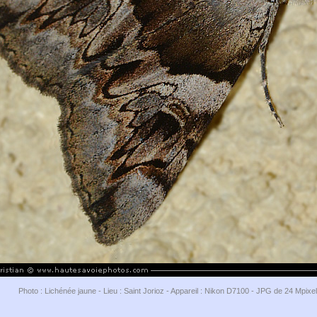
Photo : Lichénée jaune - Lieu : Saint Jorioz - Appareil : Nikon D7100 - JPG de 24 Mpixe