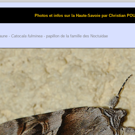
Photos et infos sur la Haute-Savoie par Christi
aune -
Catocala fulminea
- papillon de la famille des Noctuidae