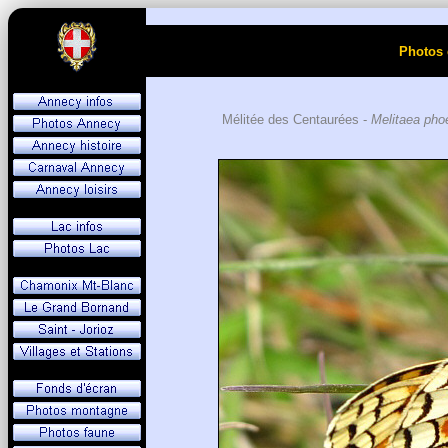
Photos 
Mélitée des Centaurées -
Melitaea pho