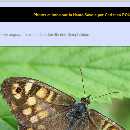
Photos et infos sur la Haute-Savoie par Christi
arge aegeria
- papillon de la famille des Nymphalidae