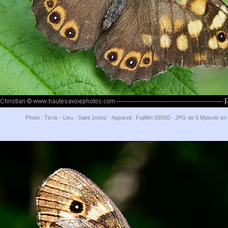
Photo : Tircis - Lieu : Saint Jorioz - Appareil : Fujifilm S6500 - JPG de 6 Mpixels e