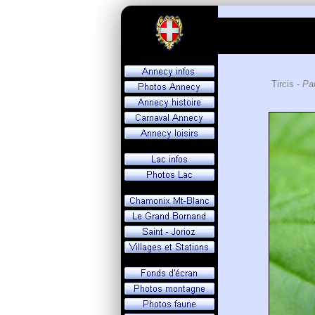
Tircis -
Par