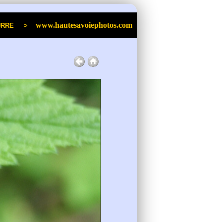
www.hautesavoiephotos.com
an POURRE >