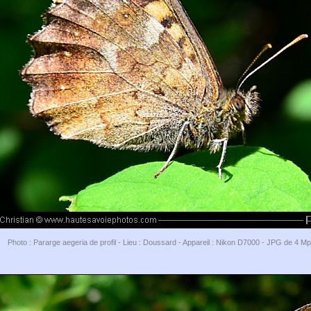
Photo : Pararge aegeria de profil - Lieu : Doussard - Appareil : Nikon D7000 - JPG de 4 M