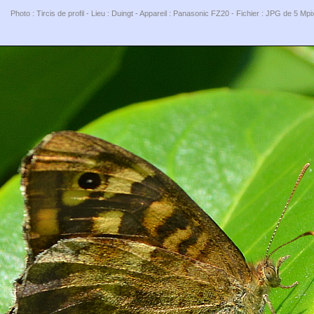
Photo : Tircis de profil - Lieu : Duingt - Appareil : Panasonic FZ20 - Fichier : JPG de 5 Mp