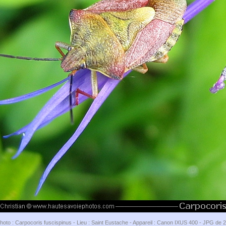
hoto : Carpocoris fuscispinus - Lieu : Saint Eustache - Appareil : Canon IXUS 400 - JPG de 