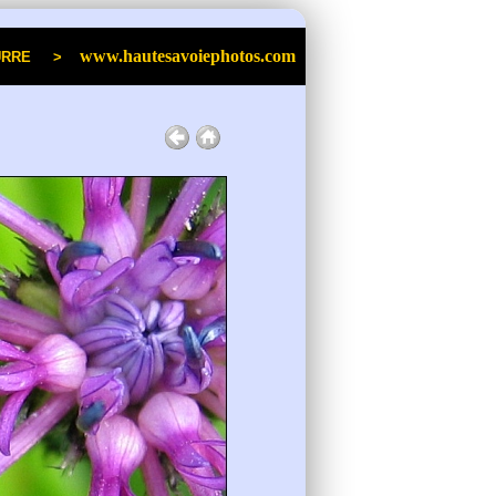
www.hautesavoiephotos.com
an POURRE >