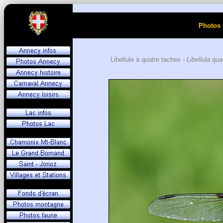
Photos 
Libellule à quatre taches -
Libellula qu