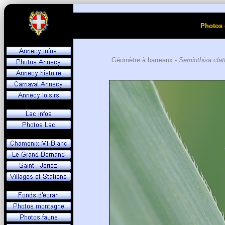
Photos 
Géomètre à barreaux -
Semiothisa clat