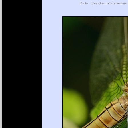
Photo : Sympétrum strié immature -