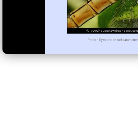
Photo : Sympetrum striolatum imm