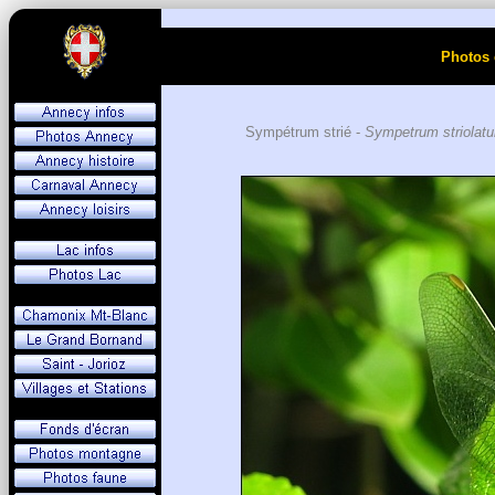
Photos 
Sympétrum strié -
Sympetrum striolat