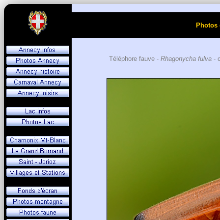
Photos 
Téléphore fauve -
Rhagonycha fulva
- 