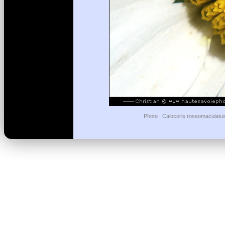
Photo : Calocoris roseomaculatus