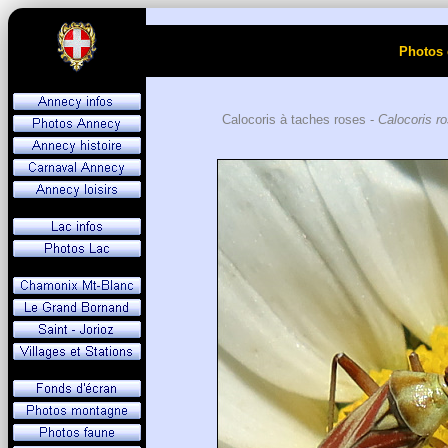
Photos 
Calocoris à taches roses -
Calocoris r