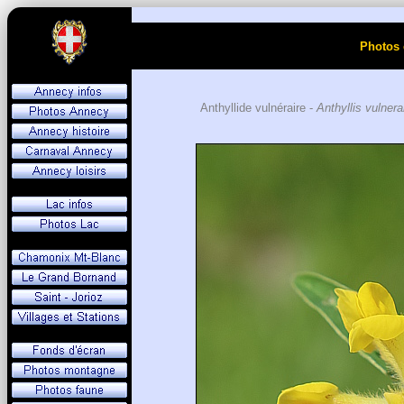
Photos 
Anthyllide vulnéraire -
Anthyllis vulnera