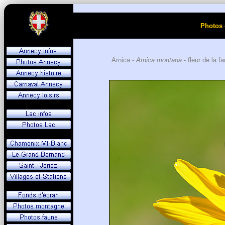
Photos 
Arnica -
Arnica montana
- fleur de la f