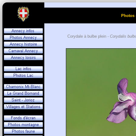
Photos 
Corydale à bulbe plein -
Corydalis bulb