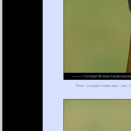
Photo : Corydale à bulbe plein - Lieu 