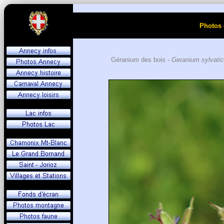
Photos 
Géranium des bois -
Geranium sylvati