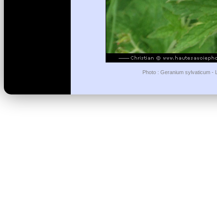
Photo : Geranium sylvaticum - Li