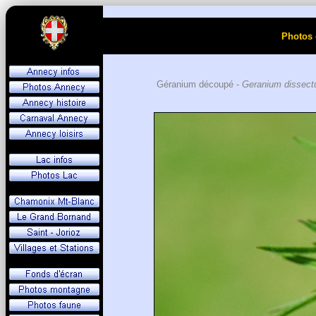
Photos 
Géranium découpé -
Geranium dissec