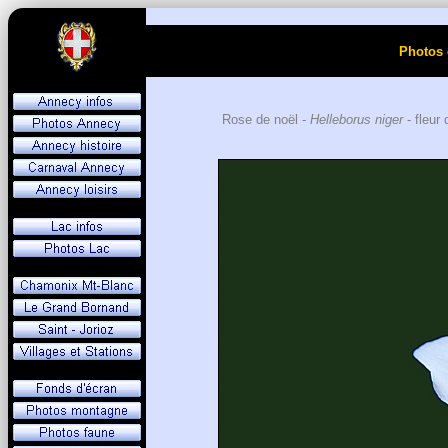
Photos 
Rose de noël -
Helleborus niger
- fleur