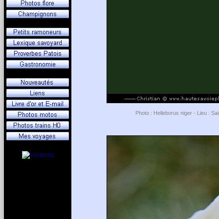
Photo : Helleborus niger - Lieu : S