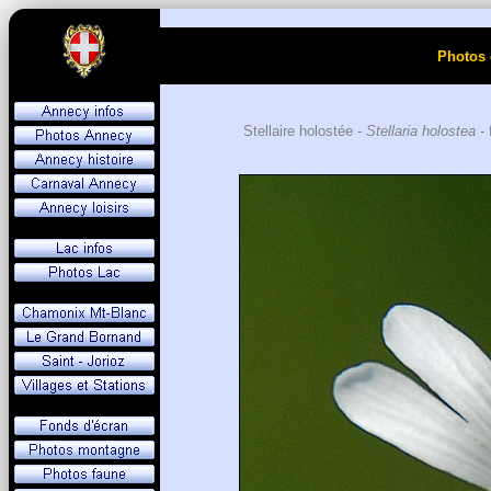
Photos 
Stellaire holostée -
Stellaria holostea
- 