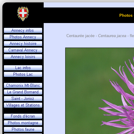
Photos 
Centaurée jacée -
Centaurea jacea
- fl