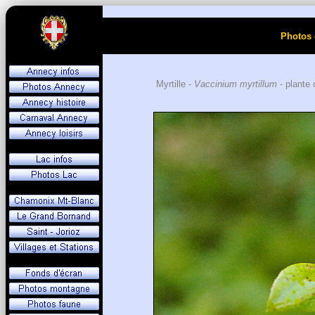
Photos 
Myrtille -
Vaccinium myrtillum
- plante 