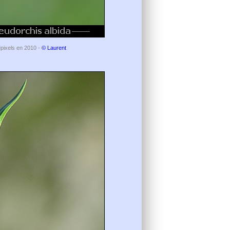
Mpixels en 2010 -
© Laurent