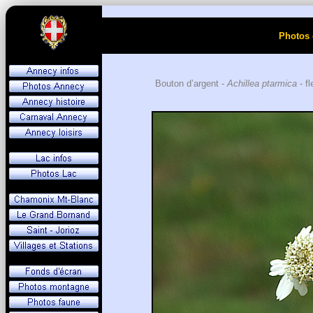
Photos 
Bouton d’argent -
Achillea ptarmica
- fl